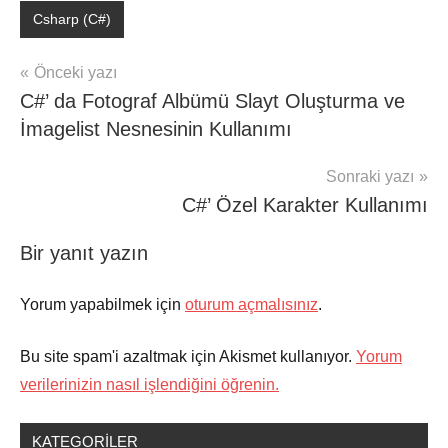
Csharp (C#)
Şununla
etiketlenmiş:
Yazı
Önceki yazı
C#
C#’ da Fotograf Albümü Slayt Oluşturma ve
gezinmesi
'
İmagelist Nesnesinin Kullanımı
da
mouse
Sonraki yazı
takip
,
mouse
C#’ Özel Karakter Kullanımı
takip
c
Bir yanıt yazın
sharpda
,
mouse
Yorum yapabilmek için
oturum açmalısınız
.
takip
programı
,
Bu site spam'i azaltmak için Akismet kullanıyor.
Yorum
MouseDown
,
verilerinizin nasıl işlendiğini öğrenin.
mousemove
,
MouseUP
KATEGORILER