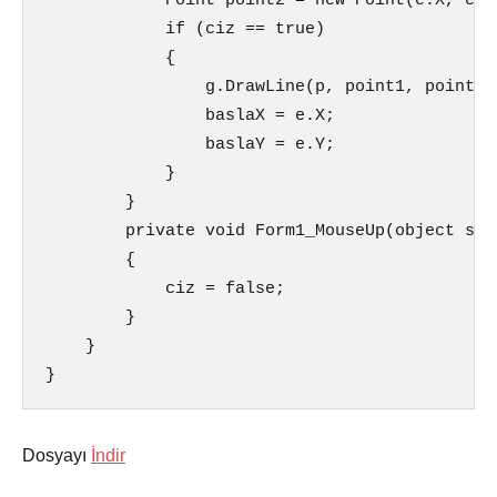
            Point point2 = new Point(e.X, e.Y)
            if (ciz == true)

            {

                g.DrawLine(p, point1, point2);
                baslaX = e.X;

                baslaY = e.Y;

            }

        }

        private void Form1_MouseUp(object sen
        {

            ciz = false;

        }

    }

}
Dosyayı
İndir