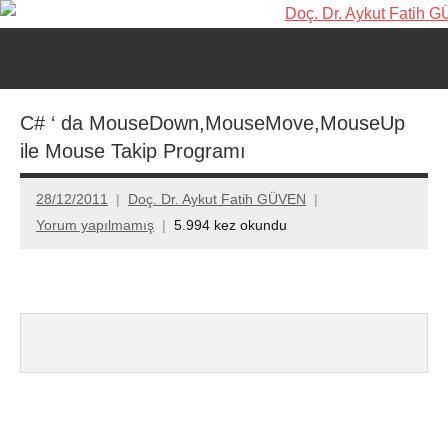
İçeriğe
Doç.
Kişisel
geç
Web
Dr.
Ara
Sitesi
for
Aykut
C# ‘ da MouseDown,MouseMove,MouseUp
aç/k
ile Mouse Takip Programı
Fatih
GÜVEN-
28/12/2011
Doç. Dr. Aykut Fatih GÜVEN
Yorum yapılmamış
5.994 kez okundu
World's
top
2%
scientists
2025