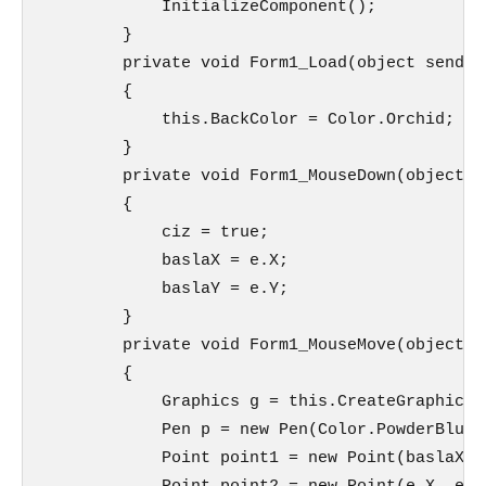
            InitializeComponent();

        }

        private void Form1_Load(object sender
        {

            this.BackColor = Color.Orchid;

        }

        private void Form1_MouseDown(object s
        {

            ciz = true;

            baslaX = e.X;

            baslaY = e.Y;

        }

        private void Form1_MouseMove(object s
        {

            Graphics g = this.CreateGraphics()
            Pen p = new Pen(Color.PowderBlue, 
            Point point1 = new Point(baslaX, b