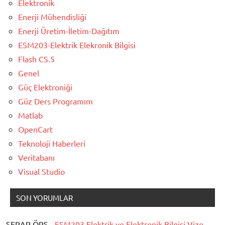
Elektronik
Enerji Mühendisliği
Enerji Üretim-İletim-Dağıtım
ESM203-Elektrik Elekronik Bilgisi
Flash CS.5
Genel
Güç Elektroniği
Güz Ders Programım
Matlab
OpenCart
Teknoloji Haberleri
Veritabanı
Visual Studio
SON YORUMLAR
SERAP ÖRS -
ESM203 Elektrik ve Elektronik Bilgisi Vize