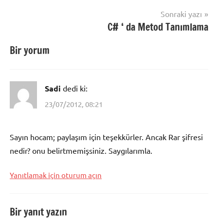
alma
,
Sonraki yazı
csharpda
C# ‘ da Metod Tanımlama
dör
işlem
,
Bir yorum
dört
işlem
,
Mod
alma
Sadi
dedi ki:
23/07/2012, 08:21
Sayın hocam; paylaşım için teşekkürler. Ancak Rar şifresi
nedir? onu belirtmemişsiniz. Saygılarımla.
Yanıtlamak için oturum açın
Bir yanıt yazın