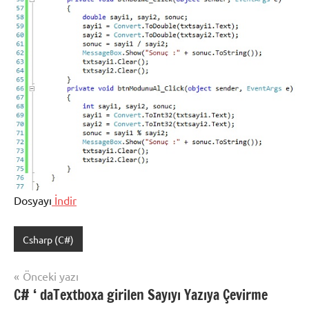
Dosyayı
İndir
Csharp (C#)
Şununla
etiketlenmiş:
Yazı
Önceki yazı
C#
C# ‘ daTextboxa girilen Sayıyı Yazıya Çevirme
gezinmesi
mod