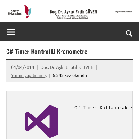
İçeriğe
geç
Doç.
Kişisel
Web
Dr.
Ara
Sitesi
Aykut
for
C# Timer Kontrollü Kronometre
aç/k
Fatih
01/04/2014
Doç. Dr. Aykut Fatih GÜVEN
GÜVEN-
Yorum yapılmamış
6.545 kez okundu
World's
top
C# Timer Kullanarak Kro
2%
scientists
2025