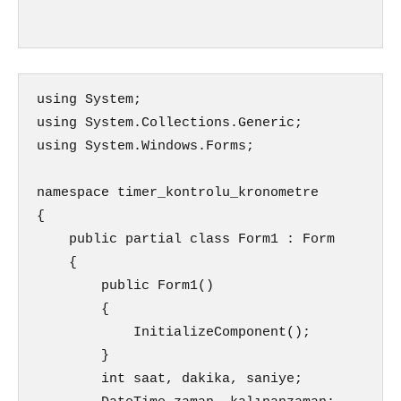
using System;

using System.Collections.Generic;

using System.Windows.Forms;

namespace timer_kontrolu_kronometre

{

    public partial class Form1 : Form

    {

        public Form1()

        {

            InitializeComponent();

        }

        int saat, dakika, saniye;
