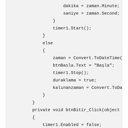
                    dakika = zaman.Minute;

                    saniye = zaman.Second;

                }

                timer1.Start();

            }

            else

            {

                zaman = Convert.ToDateTime(lab
                btnBasla.Text = "Başla";

                timer1.Stop();

                duraklama = true;

                kalınanzaman = Convert.ToDate
            }

        }

        private void btnBitir_Click(object se
        {

            timer1.Enabled = false;
