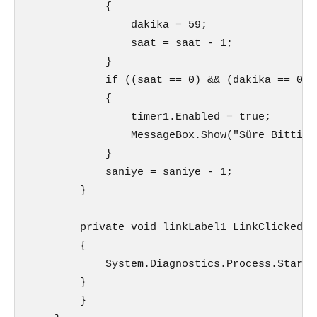
            {

                dakika = 59;

                saat = saat - 1;

            }

            if ((saat == 0) && (dakika == 0) 
            {

                timer1.Enabled = true;

                MessageBox.Show("Süre Bitti");
            }

            saniye = saniye - 1;

        }

        private void linkLabel1_LinkClicked(o
        {

            System.Diagnostics.Process.Start(
        }

        }
