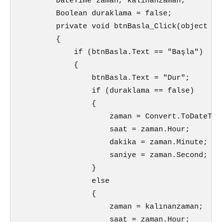
        DateTime zaman, kalınanzaman;

        Boolean duraklama = false;

        private void btnBasla_Click(object se
        {

            if (btnBasla.Text == "Başla")

            {

                btnBasla.Text = "Dur";

                if (duraklama == false)

                {

                    zaman = Convert.ToDateTim
                    saat = zaman.Hour;

                    dakika = zaman.Minute;

                    saniye = zaman.Second;

                }

                else

                {

                    zaman = kalınanzaman;

                    saat = zaman.Hour;
