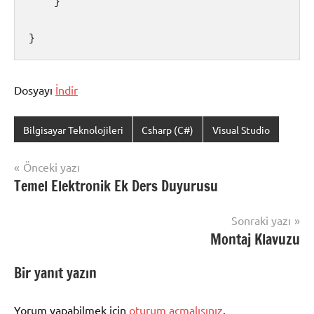
    }

}
Dosyayı
İndir
Bilgisayar Teknolojileri
Csharp (C#)
Visual Studio
Şununla
etiketlenmiş:
Yazı
Önceki yazı
c#
Temel Elektronik Ek Ders Duyurusu
gezinmesi
da
timer
Sonraki yazı
kullanımı
,
Montaj Klavuzu
c#
kronometre
Bir yanıt yazın
yapımı
,
Kronometre
,
timer
Yorum yapabilmek için
oturum açmalısınız
.