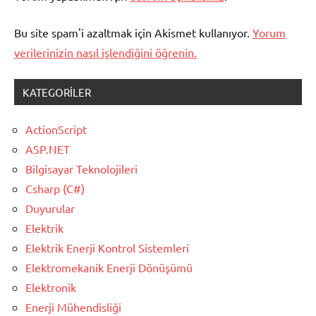
kontrollü
kronometre
Bu site spam'i azaltmak için Akismet kullanıyor.
Yorum
C#
verilerinizin nasıl işlendiğini öğrenin.
KATEGORILER
ActionScript
ASP.NET
Bilgisayar Teknolojileri
Csharp (C#)
Duyurular
Elektrik
Elektrik Enerji Kontrol Sistemleri
Elektromekanik Enerji Dönüşümü
Elektronik
Enerji Mühendisliği