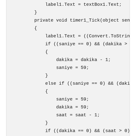
            label1.Text = textBox1.Text;

        }

        private void timer1_Tick(object sende
        {

            label1.Text = ((Convert.ToString(
            if ((saniye == 0) && (dakika > 0))
            {

                dakika = dakika - 1;

                saniye = 59;

            }

            else if ((saniye == 0) && (dakika
            {

                saniye = 59;

                dakika = 59;

                saat = saat - 1;

            }

            if ((dakika == 0) && (saat > 0))
