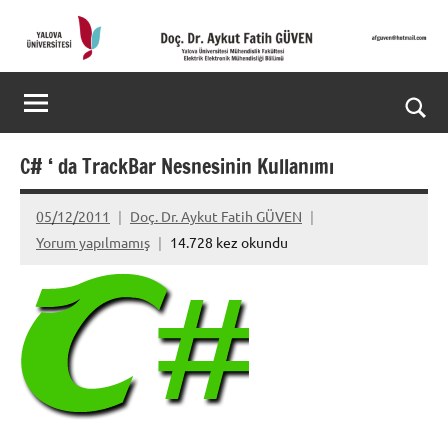
İçeriğe
geç
Doç.
Kişisel
Web
Dr.
Ara
Sitesi
Aykut
for
C# ‘ da TrackBar Nesnesinin Kullanımı
aç/k
Fatih
05/12/2011
Doç. Dr. Aykut Fatih GÜVEN
GÜVEN-
Yorum yapılmamış
14.728 kez okundu
World's
top
2%
scientists
2025