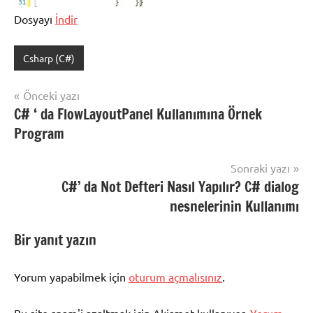
Dosyayı
İndir
Csharp (C#)
Şununla
etiketlenmiş:
Yazı
Önceki yazı
C
C# ‘ da FlowLayoutPanel Kullanımına Örnek
gezinmesi
sahrpda
Program
Trackbar
kullanımı
,
Sonraki yazı
trackbar
,
C#’ da Not Defteri Nasıl Yapılır? C# dialog
trackbar
C#
nesnelerinin Kullanımı
Bir yanıt yazın
Yorum yapabilmek için
oturum açmalısınız
.