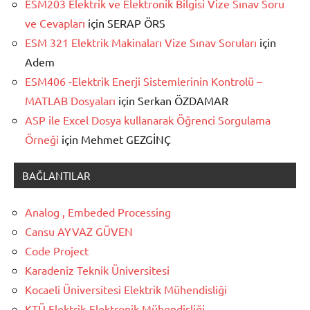
ESM203 Elektrik ve Elektronik Bilgisi Vize Sınav Soru
ve Cevapları
için
SERAP ÖRS
ESM 321 Elektrik Makinaları Vize Sınav Soruları
için
Adem
ESM406 -Elektrik Enerji Sistemlerinin Kontrolü –
MATLAB Dosyaları
için
Serkan ÖZDAMAR
ASP ile Excel Dosya kullanarak Öğrenci Sorgulama
Örneği
için
Mehmet GEZGİNÇ
BAĞLANTILAR
Analog , Embeded Processing
Cansu AYVAZ GÜVEN
Code Project
Karadeniz Teknik Üniversitesi
Kocaeli Üniversitesi Elektrik Mühendisliği
KTÜ Elektrik-Elektronik Mühendisliği