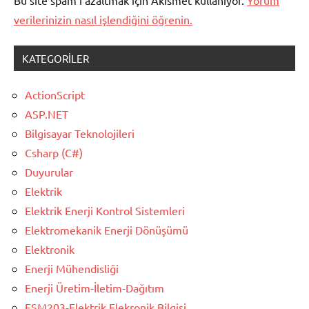
Bu site spam'i azaltmak için Akismet kullanıyor.
Yorum
verilerinizin nasıl işlendiğini öğrenin.
KATEGORILER
ActionScript
ASP.NET
Bilgisayar Teknolojileri
Csharp (C#)
Duyurular
Elektrik
Elektrik Enerji Kontrol Sistemleri
Elektromekanik Enerji Dönüşümü
Elektronik
Enerji Mühendisliği
Enerji Üretim-İletim-Dağıtım
ESM203-Elektrik Elekronik Bilgisi