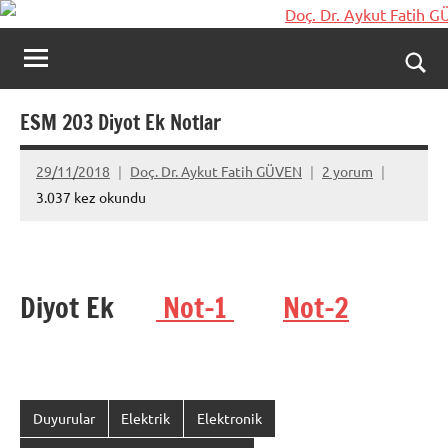
İçeriğe
Doç.
Kişisel
geç
Web
Dr.
Ara
Sitesi
Aykut
for
ESM 203 Diyot Ek Notlar
aç/k
Fatih
29/11/2018
Doç. Dr. Aykut Fatih GÜVEN
2 yorum
GÜVEN-
3.037 kez okundu
World's
top
Diyot Ek
Not-1
Not-2
2%
scientists
2025
Duyurular
Elektrik
Elektronik
Şununla