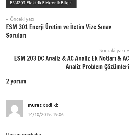
etiketlenmiş:
ESM203-Elektrik Elekronik Bilgisi
Elekronik
Yazı
Diyot
Önceki yazı
Ek
ESM 301 Enerji Üretim ve İletim Vize Sınav
gezinmesi
notlar
,
Soruları
Elektronik
,
Elktronik
Sonraki yazı
Diyot
ESM 203 DC Analiz & AC Analiz Ek Notları & AC
Notlar
Analiz Problem Çözümleri
2 yorum
murat
dedi ki:
14/10/2019, 19:06
Hocam merhaba,