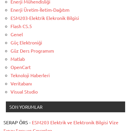
Enerji Mühendisliği
Enerji Üretim-İletim-Dağıtım
ESM203-Elektrik Elekronik Bilgisi
Flash CS.5
Genel
Güç Elektroniği
Güz Ders Programım
Matlab
OpenCart
Teknoloji Haberleri
Veritabanı
Visual Studio
SON YORUMLAR
SERAP ÖRS -
ESM203 Elektrik ve Elektronik Bilgisi Vize
Sınav Soru ve Cevapları