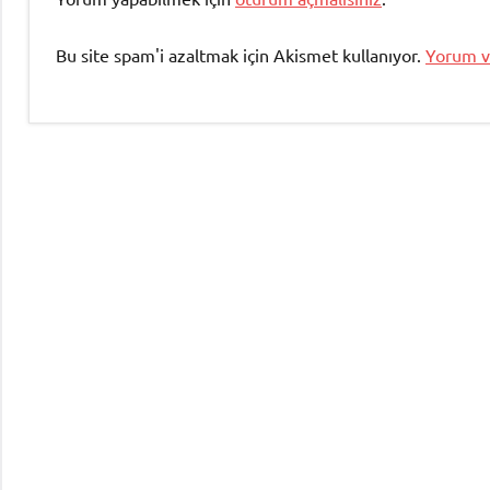
Yalova
Üniversitesi
,
Bu site spam'i azaltmak için Akismet kullanıyor.
Yorum ve
Yalova
Üniversitesi
Enerji
Sistemleri
Mühendisliği