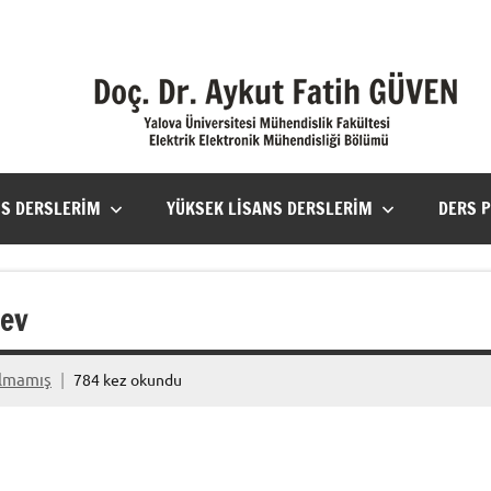
NS DERSLERIM
YÜKSEK LISANS DERSLERIM
DERS 
dev
ılmamış
784 kez okundu