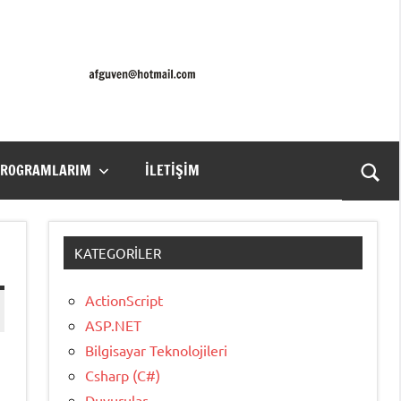
PROGRAMLARIM
İLETIŞIM
Ara
for
aç/k
KATEGORILER
ActionScript
ASP.NET
Bilgisayar Teknolojileri
Csharp (C#)
Duyurular