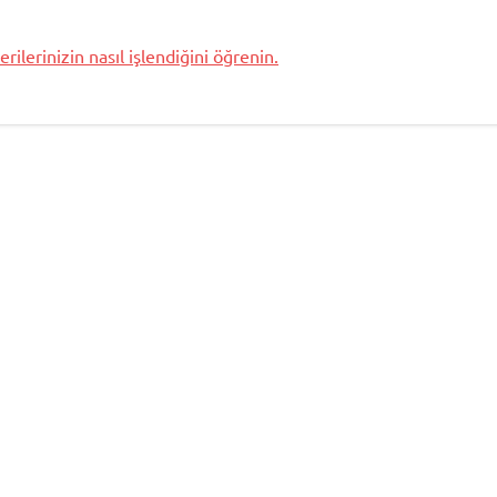
rilerinizin nasıl işlendiğini öğrenin.