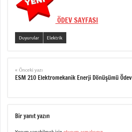
ÖDEV SAYFASI
Duyurular
Elektrik
Şununla
etiketlenmiş:
Elektrik
Enerji
Yazı
Önceki yazı
Kalitesi
ESM 210 Elektromekanik Enerji Dönüşümü Ödev
gezinmesi
Ödev
,
Enerji
Kalitesi
ÖDevi
Yalova
,
Bir yanıt yazın
ESM422
Ödev
,
Yorum yapabilmek için
oturum açmalısınız
.