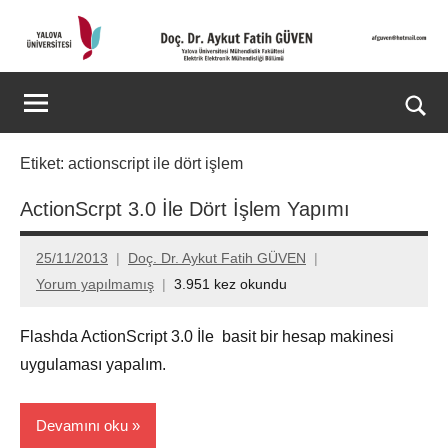
İçeriğe
geç
Doç.
Kişisel
Web
Dr.
Ara
Sitesi
for
Aykut
Etiket:
actionscript ile dört işlem
aç/k
Fatih
ActionScrpt 3.0 İle Dört İşlem Yapımı
GÜVEN-
25/11/2013
Doç. Dr. Aykut Fatih GÜVEN
World's
Yorum yapılmamış
3.951 kez okundu
top
Flashda ActionScript 3.0 İle basit bir hesap makinesi
2%
uygulaması yapalım.
scientists
Devamını oku
2025