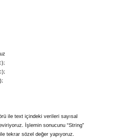
uz
);
c);
);
ü ile text içindeki verileri sayısal
yoruz. İşlemin sonucunu “String”
ar sözel değer yapıyoruz.