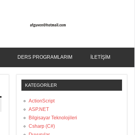
DERS PROGRAMLARIM
İLETIŞIM
Ara
form
aç/k
KATEGORILER
ActionScript
ASP.NET
Bilgisayar Teknolojileri
Csharp (C#)
Duyurular