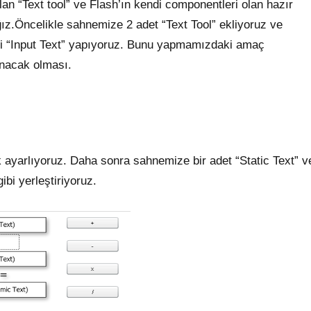
lan “Text tool” ve Flash’ın kendi componentleri olan hazır
ğız.Öncelikle sahnemize 2 adet “Text Tool” ekliyoruz ve
ini “Input Text” yapıyoruz. Bunu yapmamızdaki amaç
ınacak olması.
rak ayarlıyoruz. Daha sonra sahnemize bir adet “Static Text” v
bi yerleştiriyoruz.