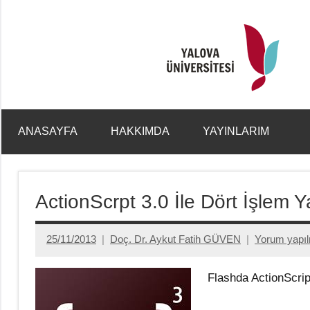
İçeriğe
geç
ANASAYFA
HAKKIMDA
YAYINLARIM
ActionScrpt 3.0 İle Dört İşlem 
25/11/2013
Doç. Dr. Aykut Fatih GÜVEN
Yorum yapı
Flashda ActionScrip