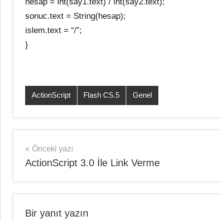
hesap = int(say1.text) / int(say2.text);
sonuc.text = String(hesap);
islem.text = “/”;
}
ActionScript
Flash CS.5
Genel
Şununla
etiketlenmiş:
actionscript
ile
Yazı
Önceki yazı
dört
ActionScript 3.0 İle Link Verme
gezinmesi
işlem
,
flash
actionscript
ile
Bir yanıt yazın
hesap