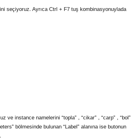
 seçiyoruz. Ayrıca Ctrl + F7 tuş kombinasyonuylada
ve instance namelerini “topla” , “cikar” , “carp” , “bol”
ters” bölmesinde bulunan “Label” alanına ise butonun
.