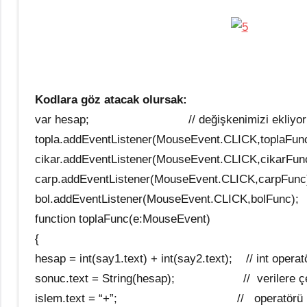
Kodlara göz atacak olursak:
var hesap; // değişkenimizi ekliyor
topla.addEventListener(MouseEvent.CLICK,toplaFunc
cikar.addEventListener(MouseEvent.CLICK,cikarFun
carp.addEventListener(MouseEvent.CLICK,carpFunc
bol.addEventListener(MouseEvent.CLICK,bolFunc);
function toplaFunc(e:MouseEvent)
{
hesap = int(say1.text) + int(say2.text); // int operatör
sonuc.text = String(hesap); // verilere çeviri
islem.text = “+”; // operatörü ile tekr