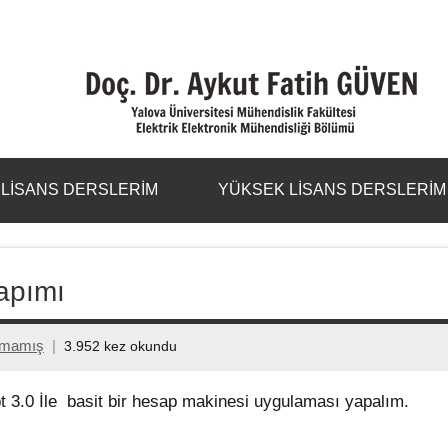
LISANS DERSLERIM
YÜKSEK LISANS DERSLERIM
Yapımı
lmamış
3.952 kez okundu
t 3.0 İle basit bir hesap makinesi uygulaması yapalım.