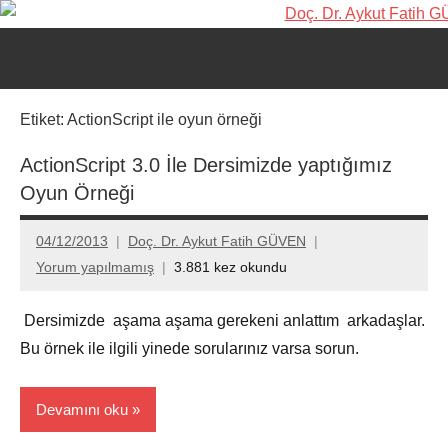
İçeriğe
Doç.
Kişisel
geç
Web
Dr.
Ara
Sitesi
for
Aykut
Etiket:
ActionScript ile oyun örneği
aç/k
Fatih
ActionScript 3.0 İle Dersimizde yaptığımız
Oyun Örneği
GÜVEN-
World's
04/12/2013
Doç. Dr. Aykut Fatih GÜVEN
Yorum yapılmamış
3.881 kez okundu
top
2%
Dersimizde aşama aşama gerekeni anlattım arkadaşlar.
Bu örnek ile ilgili yinede sorularınız varsa sorun.
scientists
2025
Devamını oku