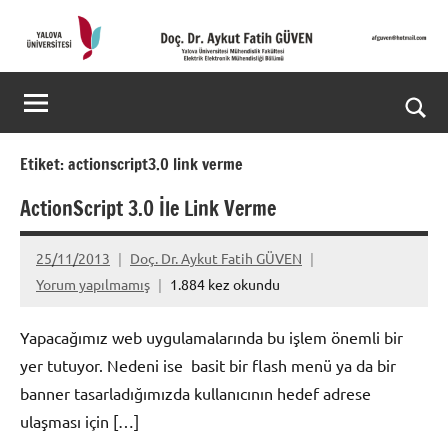
İçeriğe
geç
Doç.
Kişisel
Web
Dr.
Ara
Sitesi
Aykut
for
Etiket:
actionscript3.0 link verme
aç/k
Fatih
ActionScript 3.0 İle Link Verme
GÜVEN-
25/11/2013
Doç. Dr. Aykut Fatih GÜVEN
World's
Yorum yapılmamış
1.884 kez okundu
top
Yapacağımız web uygulamalarında bu işlem önemli bir
2%
yer tutuyor. Nedeni ise basit bir flash menü ya da bir
banner tasarladığımızda kullanıcının hedef adrese
scientists
ulaşması için […]
2025