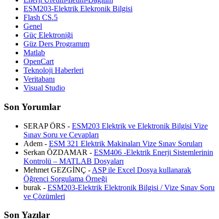
ESM203-Elektrik Elekronik Bilgisi
Flash CS.5
Genel
Güç Elektroniği
Güz Ders Programım
Matlab
OpenCart
Teknoloji Haberleri
Veritabanı
Visual Studio
Son Yorumlar
SERAP ÖRS -
ESM203 Elektrik ve Elektronik Bilgisi Vize
Sınav Soru ve Cevapları
Adem -
ESM 321 Elektrik Makinaları Vize Sınav Soruları
Serkan ÖZDAMAR -
ESM406 -Elektrik Enerji Sistemlerinin
Kontrolü – MATLAB Dosyaları
Mehmet GEZGİNÇ -
ASP ile Excel Dosya kullanarak
Öğrenci Sorgulama Örneği
burak -
ESM203-Elektrik Elektronik Bilgisi / Vize Sınav Soru
ve Çözümleri
Son Yazılar