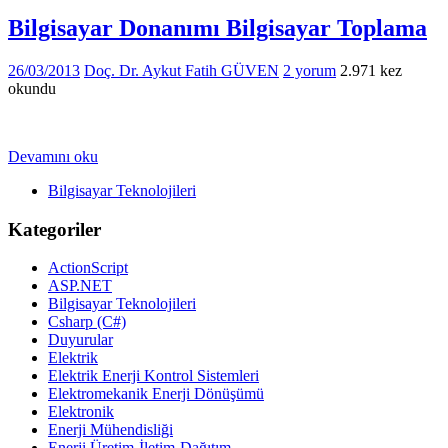
Bilgisayar Donanımı Bilgisayar Toplama
26/03/2013
Doç. Dr. Aykut Fatih GÜVEN
2 yorum
2.971 kez
okundu
Devamını oku
Bilgisayar Teknolojileri
Kategoriler
ActionScript
ASP.NET
Bilgisayar Teknolojileri
Csharp (C#)
Duyurular
Elektrik
Elektrik Enerji Kontrol Sistemleri
Elektromekanik Enerji Dönüşümü
Elektronik
Enerji Mühendisliği
Enerji Üretim-İletim-Dağıtım