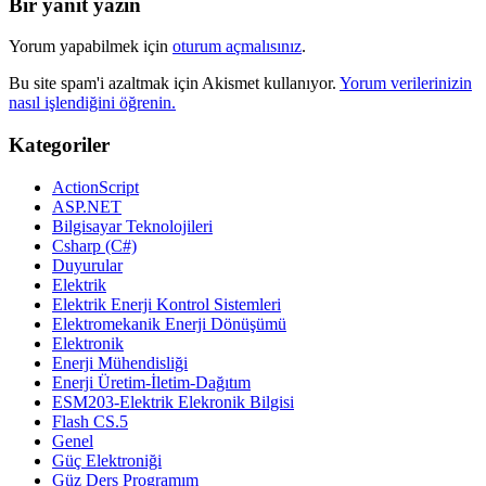
Bir yanıt yazın
Yorum yapabilmek için
oturum açmalısınız
.
Bu site spam'i azaltmak için Akismet kullanıyor.
Yorum verilerinizin
nasıl işlendiğini öğrenin.
Kategoriler
ActionScript
ASP.NET
Bilgisayar Teknolojileri
Csharp (C#)
Duyurular
Elektrik
Elektrik Enerji Kontrol Sistemleri
Elektromekanik Enerji Dönüşümü
Elektronik
Enerji Mühendisliği
Enerji Üretim-İletim-Dağıtım
ESM203-Elektrik Elekronik Bilgisi
Flash CS.5
Genel
Güç Elektroniği
Güz Ders Programım