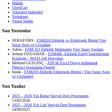
Matlab
OpenCart
Teknoloji Haberleri
Veritabanı
Visual Studio
Son Yorumlar
SERAP ÖRS -
ESM203 Elektrik ve Elektronik Bilgisi Vize
Sınav Soru ve Cevapları
Adem -
ESM 321 Elektrik Makinaları Vize Sınav Soruları
Serkan ÖZDAMAR -
ESM406 -Elektrik Enerji Sistemlerinin
Kontrolü – MATLAB Dosyaları
Mehmet GEZGİNÇ -
ASP ile Excel Dosya kullanarak
Öğrenci Sorgulama Örneği
burak -
ESM203-Elektrik Elektronik Bilgisi / Vize Sınav Soru
ve Çözümleri
Son Yazılar
2025 – 2026 Yılı Bahar Yarıyılı Ders Programım
13/02/2026
2025 – 2026 Yılı Güz Yarıyılı Ders Programım
24/09/2025