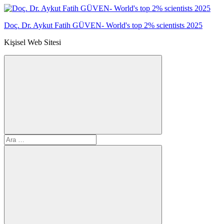
İçeriğe
geç
Doç. Dr. Aykut Fatih GÜVEN- World's top 2% scientists 2025
Kişisel Web Sitesi
Arama
Ara:
formunu
aç/kapat