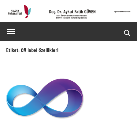
İçeriğe
geç
Doç.
Kişisel
Web
Dr.
Ara
Sitesi
Aykut
for
Etiket:
C# label özellikleri
aç/k
Fatih
GÜVEN-
World's
top
2%
scientists
2025