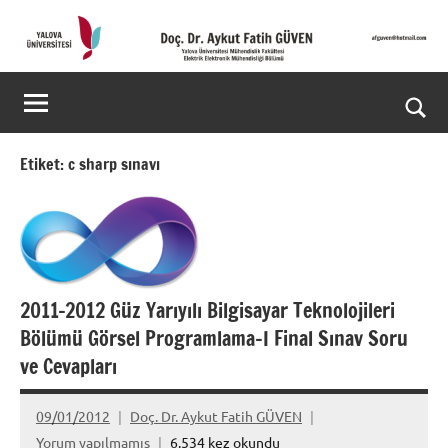
İçeriğe
geç
Doç.
Kişisel
Web
Dr.
Ara
Sitesi
Aykut
for
Etiket:
c sharp sınavı
aç/k
Fatih
GÜVEN-
World's
2011-2012 Güz Yarıyılı Bilgisayar Teknolojileri
top
Bölümü Görsel Programlama-I Final Sınav Soru
2%
ve Cevapları
scientists
09/01/2012
Doç. Dr. Aykut Fatih GÜVEN
2025
Yorum yapılmamış
6.534 kez okundu