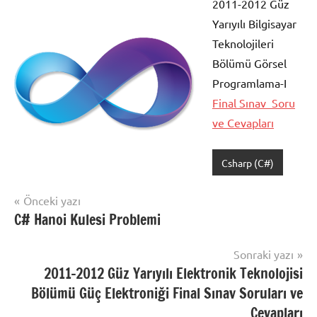
2011-2012 Güz
Yarıyılı Bilgisayar
Teknolojileri
Bölümü Görsel
Programlama-I
Final Sınav Soru
ve Cevapları
Csharp (C#)
Şununla
etiketlenmiş:
Yazı
Önceki yazı
c
C# Hanoi Kulesi Problemi
gezinmesi
sharp
sınav
,
Sonraki yazı
c
2011-2012 Güz Yarıyılı Elektronik Teknolojisi
sharp
Bölümü Güç Elektroniği Final Sınav Soruları ve
sınavı
,
c#
Cevapları