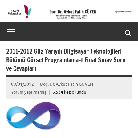
İçeriğe
geç
Doç.
Kişisel
Web
Dr.
Ara
Sitesi
Aykut
for
2011-2012 Güz Yarıyılı Bilgisayar Teknolojileri
aç/k
Bölümü Görsel Programlama-I Final Sınav Soru
Fatih
ve Cevapları
GÜVEN-
09/01/2012
Doç. Dr. Aykut Fatih GÜVEN
World's
Yorum yapılmamış
6.534 kez okundu
top
2%
scientists
2025