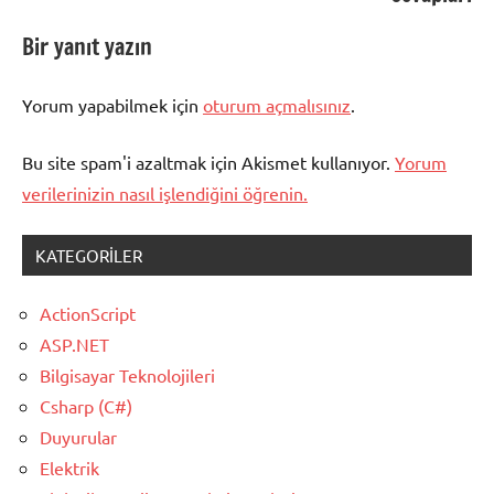
sınav
soru
Bir yanıt yazın
ve
cevapları
,
Yorum yapabilmek için
oturum açmalısınız
.
görsel
programlama
Bu site spam'i azaltmak için Akismet kullanıyor.
Yorum
sıanv
verilerinizin nasıl işlendiğini öğrenin.
soru
ve
cevaplar
,
KATEGORILER
s
sharp
ActionScript
sınav
ASP.NET
soru
Bilgisayar Teknolojileri
ve
Csharp (C#)
cevapları
Duyurular
Elektrik