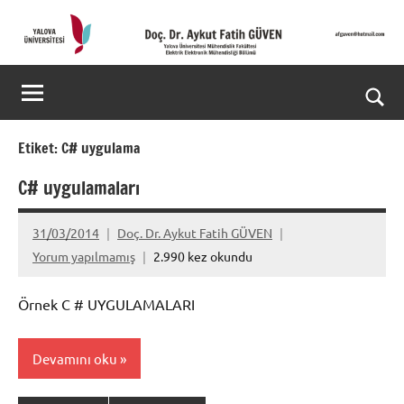
İçeriğe
geç
Doç.
Kişisel
Web
Dr.
Ara
Sitesi
Aykut
for
Etiket:
C# uygulama
aç/k
Fatih
C# uygulamaları
GÜVEN-
31/03/2014
Doç. Dr. Aykut Fatih GÜVEN
World's
Yorum yapılmamış
2.990 kez okundu
top
Örnek C # UYGULAMALARI
2%
scientists
Devamını oku
2025