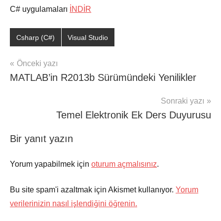
C# uygulamaları
İNDİR
Csharp (C#)
Visual Studio
Şununla
etiketlenmiş:
Yazı
Önceki yazı
C
MATLAB’in R2013b Sürümündeki Yenilikler
gezinmesi
Sharp
Uygulamaları
,
Sonraki yazı
C#
Temel Elektronik Ek Ders Duyurusu
uygulama
,
C#
Bir yanıt yazın
uygulamaları
,
Görsel
Programlama
Yorum yapabilmek için
oturum açmalısınız
.
Uygulamarıü
Bu site spam'i azaltmak için Akismet kullanıyor.
Yorum
verilerinizin nasıl işlendiğini öğrenin.