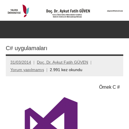
İçeriğe
geç
Doç.
Kişisel
Web
Dr.
Ara
Sitesi
for
Aykut
C# uygulamaları
aç/k
Fatih
31/03/2014
Doç. Dr. Aykut Fatih GÜVEN
GÜVEN-
Yorum yapılmamış
2.991 kez okundu
World's
Örnek C #
top
2%
scientists
2025