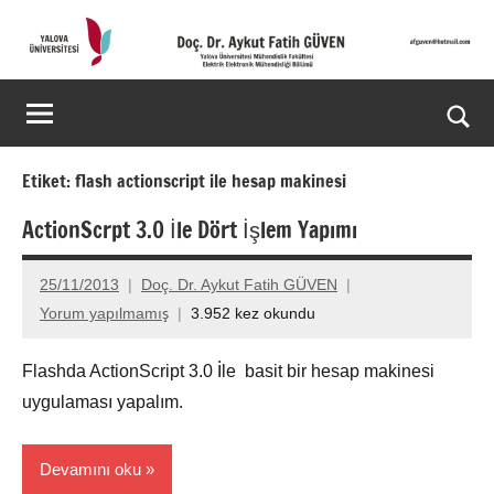
İçeriğe
geç
Doç.
Kişisel
Web
Dr.
Ara
Sitesi
Aykut
for
Etiket:
flash actionscript ile hesap makinesi
aç/k
Fatih
ActionScrpt 3.0 İle Dört İşlem Yapımı
GÜVEN-
25/11/2013
Doç. Dr. Aykut Fatih GÜVEN
World's
Yorum yapılmamış
3.952 kez okundu
top
Flashda ActionScript 3.0 İle basit bir hesap makinesi
2%
uygulaması yapalım.
scientists
Devamını oku
2025