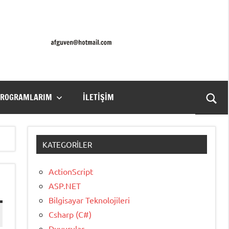
PROGRAMLARIM
İLETIŞIM
Ara
for
aç/k
KATEGORILER
ActionScript
ASP.NET
Bilgisayar Teknolojileri
Csharp (C#)
Duyurular