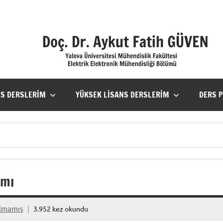
NS DERSLERIM
YÜKSEK LISANS DERSLERIM
DERS 
ımı
ılmamış
3.952 kez okundu