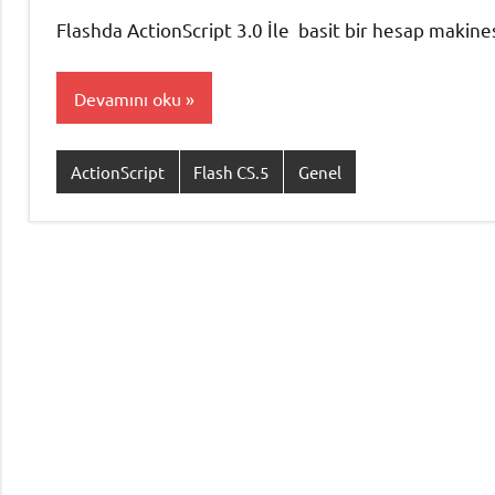
Flashda ActionScript 3.0 İle basit bir hesap makine
Devamını oku
ActionScript
Flash CS.5
Genel