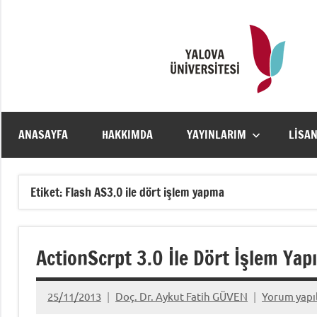
İçeriğe
geç
ANASAYFA
HAKKIMDA
YAYINLARIM
LISA
Etiket:
Flash AS3.0 ile dört işlem yapma
ActionScrpt 3.0 İle Dört İşlem Yap
25/11/2013
Doç. Dr. Aykut Fatih GÜVEN
Yorum yap