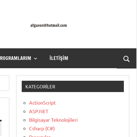
PROGRAMLARIM
İLETIŞIM
Ara
for
aç/k
KATEGORILER
ActionScript
ASP.NET
Bilgisayar Teknolojileri
Csharp (C#)
Duyurular