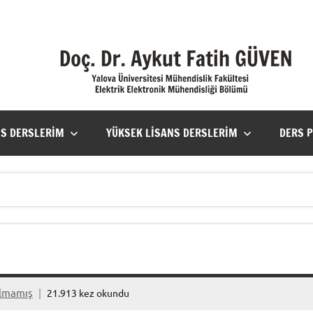
NS DERSLERIM
YÜKSEK LISANS DERSLERIM
DERS 
ılmamış
21.913 kez okundu