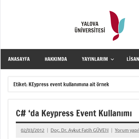
İçeriğe
geç
ANASAYFA
HAKKIMDA
YAYINLARIM
LISA
Etiket:
KEypress event kullanımına ait örnek
C# ‘da Keypress Event Kullanımı
02/03/2012
Doç. Dr. Aykut Fatih GÜVEN
Yorum yap