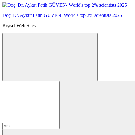
İçeriğe
geç
Doç. Dr. Aykut Fatih GÜVEN- World's top 2% scientists 2025
Kişisel Web Sitesi
Arama
Ara:
formunu
aç/kapat
Ara