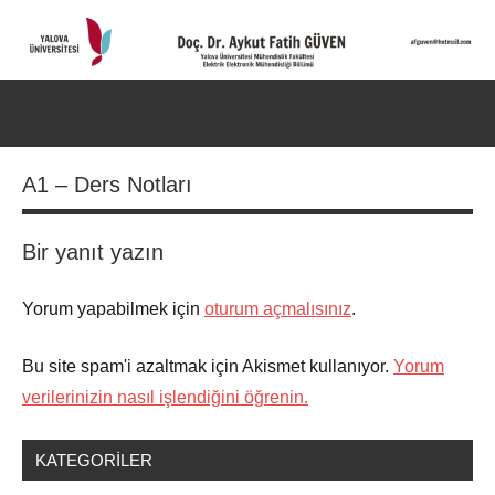
İçeriğe
geç
Doç.
Kişisel
Web
Dr.
Ara
Sitesi
for
Aykut
A1 – Ders Notları
aç/k
Fatih
Bir yanıt yazın
GÜVEN-
World's
Yorum yapabilmek için
oturum açmalısınız
.
top
Bu site spam'i azaltmak için Akismet kullanıyor.
Yorum
2%
verilerinizin nasıl işlendiğini öğrenin.
scientists
KATEGORILER
2025