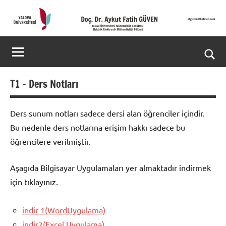
İçeriğe
geç
Doç.
Kişisel
Web
Dr.
Ara
Sitesi
Aykut
for
T1 – Ders Notları
aç/k
Fatih
Ders sunum notları sadece dersi alan öğrenciler içindir.
GÜVEN-
Bu nedenle ders notlarına erişim hakkı sadece bu
World's
öğrencilere verilmiştir.
top
Aşagıda Bilgisayar Uygulamaları yer almaktadır indirmek
2%
için tıklayınız.
scientists
indir 1(WordUygulama)
2025
indir2(Excel Uygulama)