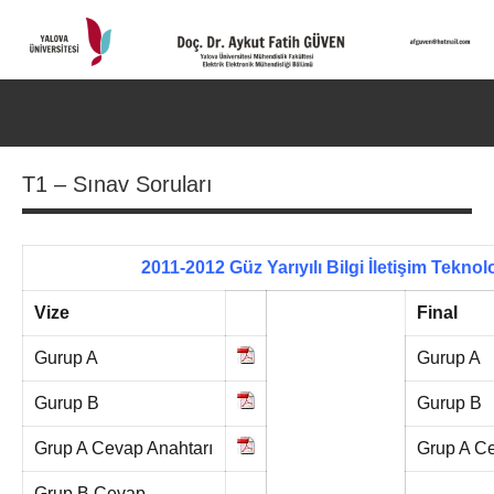
İçeriğe
geç
Doç.
Kişisel
Web
Dr.
Ara
Sitesi
for
Aykut
T1 – Sınav Soruları
aç/k
Fatih
GÜVEN-
2011-2012 Güz Yarıyılı Bilgi İletişim Teknoloj
World's
Vize
Final
top
Gurup A
Gurup A
2%
Gurup B
Gurup B
——————–
scientists
Grup A Cevap Anahtarı
Grup A Ce
2025
Grup B Cevap