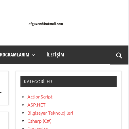
PROGRAMLARIM
İLETIŞIM
Ara
for
aç/k
KATEGORILER
ActionScript
ASP.NET
Bilgisayar Teknolojileri
Csharp (C#)
Duyurular