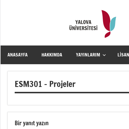
İçeriğe
geç
ANASAYFA
HAKKIMDA
YAYINLARIM
LISA
ESM301 – Projeler
Bir yanıt yazın