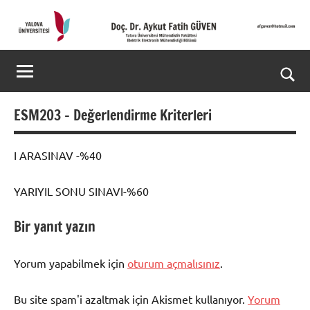
İçeriğe
geç
Doç.
Kişisel
Web
Dr.
Ara
Sitesi
Aykut
for
ESM203 – Değerlendirme Kriterleri
aç/k
Fatih
I ARASINAV -%40
GÜVEN-
YARIYIL SONU SINAVI-%60
World's
top
Bir yanıt yazın
2%
Yorum yapabilmek için
oturum açmalısınız
.
scientists
Bu site spam'i azaltmak için Akismet kullanıyor.
Yorum
2025