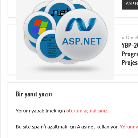
ASP.
Şununla
etiketlenmiş:
ASP.Net
,
ASP.Net
Yazı
Öncek
Ders1
,
YBP-2
gezinmesi
İnternet
Progra
programcılığı-1
Projes
Ders
,
İnternetProgramcılığı
Not1
Bir yanıt yazın
Yorum yapabilmek için
oturum açmalısınız
.
Bu site spam'i azaltmak için Akismet kullanıyor.
Yorum ve