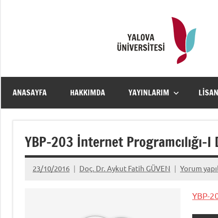
İçeriğe
geç
ANASAYFA
HAKKIMDA
YAYINLARIM
LISA
YBP-203 İnternet Programcılığı-I
23/10/2016
Doç. Dr. Aykut Fatih GÜVEN
Yorum yap
YBP-20