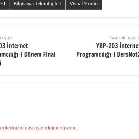
NET
Bilgisayar Teknolojileri
Visual Studio
i yazı
Sonraki yazı
03 İnternet
YBP-203 İnterne
mcılığı-I Dönem Final
Programcılığı-I DersNot
i
rilerinizin nasıl işlendiğini öğrenin.