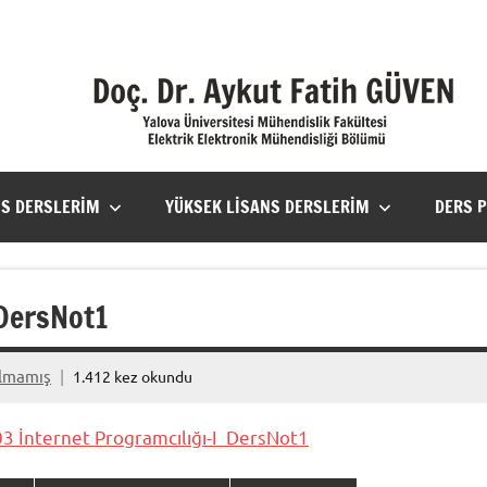
NS DERSLERIM
YÜKSEK LISANS DERSLERIM
DERS 
 DersNot1
ılmamış
1.412 kez okundu
3 İnternet Programcılığı-I DersNot1