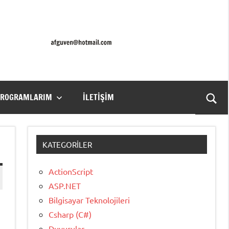
PROGRAMLARIM
İLETIŞIM
Ara
for
aç/k
KATEGORILER
ActionScript
ASP.NET
Bilgisayar Teknolojileri
Csharp (C#)
Duyurular