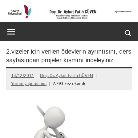
İçeriğe
geç
Kişisel
Doç.
Web
Dr.
Ara
Sitesi
for
Aykut
2.vizeler için verilen ödevlerin ayrıntısını, ders
aç/k
sayfasından projeler kısmını inceleyiniz
Fatih
GÜVEN-
13/12/2011
Doç. Dr. Aykut Fatih GÜVEN
Yorum yapılmamış
2.793 kez okundu
World's
top
2%
scientists
2025