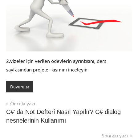
2.vizeler için verilen ödevlerin ayrıntısını, ders
sayfasından projeler kısmını inceleyin
Duyurular
Şununla
etiketlenmiş:
Yazı
Önceki yazı
2.
C#’ da Not Defteri Nasıl Yapılır? C# dialog
gezinmesi
vize
nesnelerinin Kullanımı
projeleri
,
2.vizeler
Sonraki yazı
için