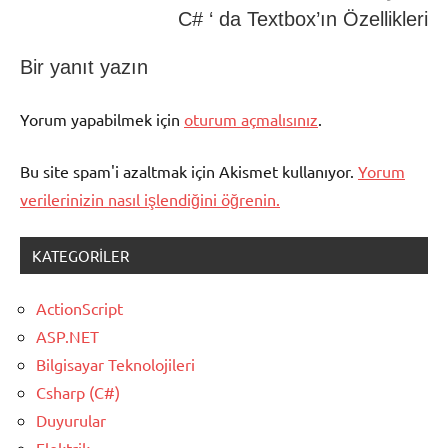
verilen
C# ‘ da Textbox’ın Özellikleri
ödev
,
proje
Bir yanıt yazın
ayrıntıları
Yorum yapabilmek için
oturum açmalısınız
.
Bu site spam'i azaltmak için Akismet kullanıyor.
Yorum
verilerinizin nasıl işlendiğini öğrenin.
KATEGORILER
ActionScript
ASP.NET
Bilgisayar Teknolojileri
Csharp (C#)
Duyurular
Elektrik