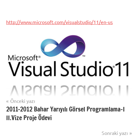
http://www.microsoft.com/visualstudio/11/en-us
Şununla
etiketlenmiş:
2011
Yazı
visual
gezinmesi
studio
,
visual
studio11
Önceki yazı
2011-2012 Bahar Yarıyılı Görsel Programlama-I
II.Vize Proje Ödevi
Sonraki yazı