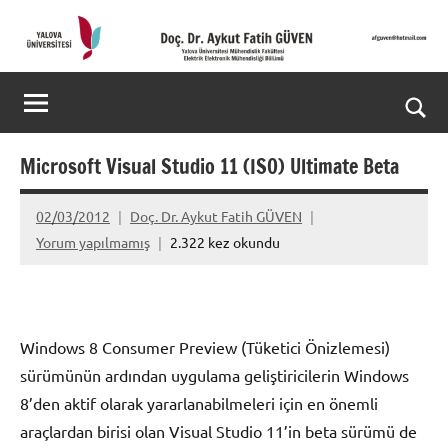
İçeriğe
geç
Doç.
Kişisel
Web
Dr.
Ara
Sitesi
Aykut
for
Microsoft Visual Studio 11 (ISO) Ultimate Beta
aç/k
Fatih
02/03/2012
Doç. Dr. Aykut Fatih GÜVEN
GÜVEN-
Yorum yapılmamış
2.322 kez okundu
World's
top
Windows 8 Consumer Preview (Tüketici Önizlemesi)
2%
sürümünün ardından uygulama geliştiricilerin Windows
scientists
8’den aktif olarak yararlanabilmeleri için en önemli
araçlardan birisi olan Visual Studio 11’in beta sürümü de
2025